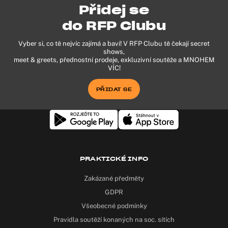
Přidej se
do RFP Clubu
Vyber si, co tě nejvíc zajímá a baví! V RFP Clubu tě čekají secret
shows,
meet & greets, přednostní prodeje, exkluzivní soutěže a MNOHEM
VÍC!
PŘIDAT SE
PRAKTICKÉ INFO
Zakázané předměty
GDPR
Všeobecné podmínky
Pravidla soutěží konaných na soc. sítích