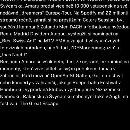
Švýcarska. Amaru prodal více než 10 000 vstupenek na své
nedávné „dreamers“ Europe-Tour. Na Spotify má 22 milionů
streamů ročně, zahrál si na prestižním Colors Session, byl
součástí kampaně Zalando Men DACH s fotbalovou hvězdou
Realu Madrid Davidem Alabou, vysloužil si nominaci na
„Best Swiss Act“ na MTV EMA a zaujal diváky v různých
televizních pořadech, například ‚ZDFMorgenmagazin‘ a
„Inas Nacht“.
Benjamin Amaru se však netají tím, že nejraději vzpomíná na
momenty, které živě sdílel se svým publikem doma i v
zahraničí. Patří mezi ně OpenAir St Gallen, Gurtenfestival
nebo koncerty v zahraničí, jako je Reeperbahn Festival v
Hamburku, vyprodaná klubová vystoupení v Nizozemsku,
Německu, Rakousku a Švýcarsku nebo nyní také v Anglii na
festivalu The Great Escape.