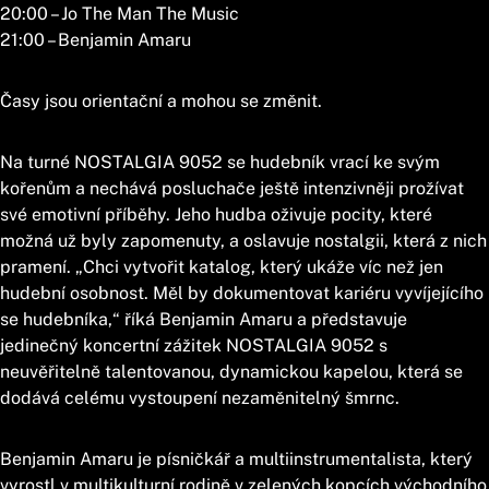
20:00 – Jo The Man The Music
21:00 – Benjamin Amaru
Časy jsou orientační a mohou se změnit.
Na turné NOSTALGIA 9052 se hudebník vrací ke svým
kořenům a nechává posluchače ještě intenzivněji prožívat
své emotivní příběhy. Jeho hudba oživuje pocity, které
možná už byly zapomenuty, a oslavuje nostalgii, která z nich
pramení. „Chci vytvořit katalog, který ukáže víc než jen
hudební osobnost. Měl by dokumentovat kariéru vyvíjejícího
se hudebníka,“ říká Benjamin Amaru a představuje
jedinečný koncertní zážitek NOSTALGIA 9052 s
neuvěřitelně talentovanou, dynamickou kapelou, která se
dodává celému vystoupení nezaměnitelný šmrnc.
Benjamin Amaru je písničkář a multiinstrumentalista, který
vyrostl v multikulturní rodině v zelených kopcích východního