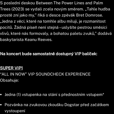
S poslední deskou Between The Power Lines and Palm
Trees (2023) se vydali zcela novým směrem. „Tahle hudba
prostě zní jako my,” říká o desce zpěvák Bret Domrose.
„Jedna z věcí, které na tomhle albu miluji, je rozmanitost
pocitů. Žádná píseň není stejná – uslyšíte pestrou směsici
vlivů, které nás formovaly, a bohatou paletu zvuků,” dodává
baskytarista Keanu Reeves.
Na koncert bude samostatně dostupný VIP balíček:
SUPER VIP1
“ALL IN NOW” VIP SOUNDCHECK EXPERIENCE
Obsahuje:
Jedna (1) vstupenka na stání s přednostním vstupem*
Pozvánka na zvukovou zkoušku Dogstar před začátkem
vystoupení