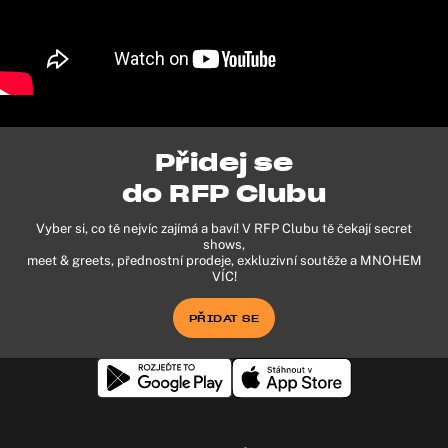
Přidej se
do RFP Clubu
Vyber si, co tě nejvíc zajímá a baví! V RFP Clubu tě čekají secret
shows,
meet & greets, přednostní prodeje, exkluzivní soutěže a MNOHEM
VÍC!
PŘIDAT SE