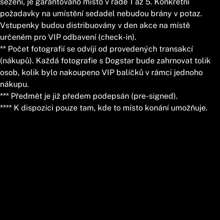
sezení, je garantováno místo v řadě 1 až 5. Konkrétní
požadavky na umístění sedadel nebudou brány v potaz.
Vstupenky budou distribuovány v den akce na místě
určeném pro VIP odbavení (check-in).
** Počet fotografií se odvíjí od provedených transakcí
(nákupů). Každá fotografie s Dogstar bude zahrnovat tolik
osob, kolik bylo nakoupeno VIP balíčků v rámci jednoho
nákupu.
*** Předmět je již předem podepsán (pre-signed).
**** K dispozici pouze tam, kde to místo konání umožňuje.