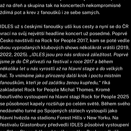
až na dřeň a skupina tak na koncertech nekompromisně
ždímá pot a krev z fanoušků i ze sebe samých.
IDLES už s českými fanoušky ušli kus cesty a nyní se do ČR
vrací na svůj největší headline koncert už posedmé. Poprvé
Česko navštívili na Rock for People 2017, kam se poté vedle
dvou vyprodaných klubových shows několikrát vrátili (2019,
2022, 2025).
„IDLES jsou pro nás srdcová záležitost. Poprvé
jsme je do ČR přivezli na festival v roce 2017 a během
několika let u nás vyrostli až na hlavní stage a do velkých
hal. To vnímáme jako přirozený další krok i poctu místním
fanouškům, kteří je od začátku ženou kupředu,
“ říká
zakladatel Rock for People Michal Thomes. Kromě
bouřlivého vystoupení na hlavní stagi Rock for People 2025
se působnost kapely rozšiřuje po celém světě. Během svého
nedávného turné po Spojených státech vystoupili jako
hlavní hvězda na stadionu Forest Hills v New Yorku. Na
festivalu Glastonbury předvedli IDLES působivé vystoupení