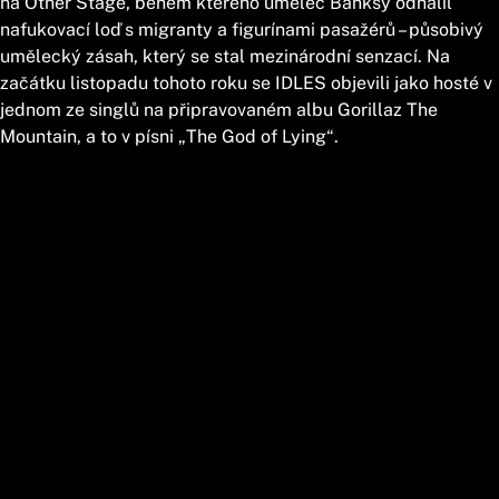
na Other Stage, během kterého umělec Banksy odhalil
nafukovací loď s migranty a figurínami pasažérů – působivý
umělecký zásah, který se stal mezinárodní senzací. Na
začátku listopadu tohoto roku se IDLES objevili jako hosté v
jednom ze singlů na připravovaném albu Gorillaz The
Mountain, a to v písni „The God of Lying“.