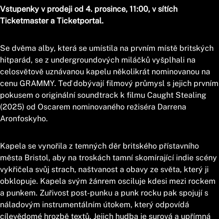
Vstupenky v prodeji od 4. prosince, 11:00, v sítích
Ticketmaster a Ticketportal.
Se dvěma alby, která se umístila na prvním místě britských
hitparád, se z undergroundových miláčků vyšplhali na
celosvětově uznávanou kapelu několikrát nominovanou na
cenu GRAMMY. Teď dobývají filmový průmysl s jejich prvním
pokusem o originální soundtrack k filmu Caught Stealing
(2025) od Oscarem nominovaného režiséra Darrena
Aronfoskyho.
Kapela se vynořila z temných děr britského přístavního
města Bristol, aby na troskách tamní skomírající indie scény
vykřičela svůj strach, naštvanost a obavy ze světa, který ji
obklopuje. Kapela svým žánrem osciluje kdesi mezi rockem
a punkem. Zuřivost post-punku a punk rocku pak spojují s
náladovým instrumentálním útokem, který odpovídá
cílevědomé hrozbě textů. Jejich hudba je surová a upřímná