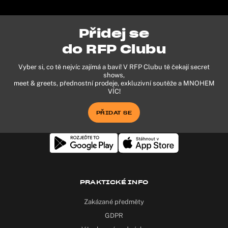
Přidej se
do RFP Clubu
Vyber si, co tě nejvíc zajímá a baví! V RFP Clubu tě čekají secret
shows,
meet & greets, přednostní prodeje, exkluzivní soutěže a MNOHEM
VÍC!
PŘIDAT SE
PRAKTICKÉ INFO
Zakázané předměty
GDPR