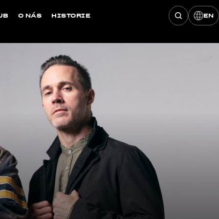
UB
O NÁS
HISTORIE
EN
Hledat konce