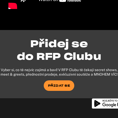
Přidej se
do RFP Clubu
Vyber si, co tě nejvíc zajímá a baví! V RFP Clubu tě čekají secret shows,
meet & greets, přednostní prodeje, exkluzivní soutěže a MNOHEM VÍC!
PŘIDAT SE
PŘIDAT SE