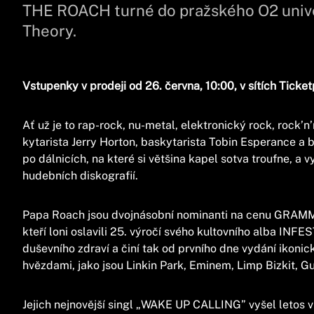
THE ROACH turné do pražského O2 univ
Theory.
Vstupenky v prodeji od 26. června, 10:00, v sítích Ticke
Ať už je to rap-rock, nu-metal, elektronický rock, rock’n
kytarista Jerry Horton, baskytarista Tobin Esperance a b
po dálnicích, na které si většina kapel sotva troufne, a 
hudebních diskografií.
Papa Roach jsou dvojnásobní nominanti na cenu GRAMMY a
kteří loni oslavili 25. výročí svého kultovního alba INF
duševního zdraví a činí tak od prvního dne vydání ikonick
hvězdami, jako jsou Linkin Park, Eminem, Limp Bizkit, 
Jejich nejnovější singl „WAKE UP CALLING” vyšel letos 