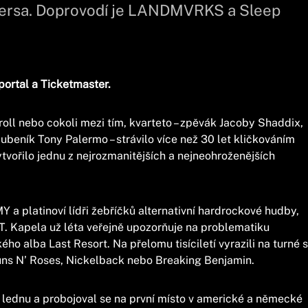
ersa. Doprovodí je LANDMVRKS a Sleep
tportal a Ticketmaster.
’roll nebo cokoli mezi tím, kvarteto – zpěvák Jacoby Shaddix,
ubeník Tony Palermo – strávilo více než 30 let kličkováním
vytvořilo jednu z nejrozmanitějších a nejneohroženějších
 platinoví lídři žebříčků alternativní hardrockové hudby,
EST. Kapela už léta veřejně upozorňuje na problematiku
ého alba Last Resort. Na přelomu tisíciletí vyrazili na turné s
Guns N’ Roses, Nickelback nebo Breaking Benjamin.
v lednu a probojoval se na první místo v americké a německé