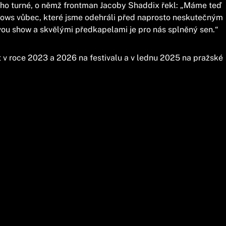
cího turné, o němž frontman Jacoby Shaddix řekl: „Máme teď
 shows vůbec, které jsme odehráli před naprosto neskutečným
vou show a skvělými předkapelami je pro nás splněný sen.“
t v roce 2023 a 2026 na festivalu a v lednu 2025 na pražské