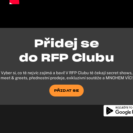
Přidej se
do RFP Clubu
Vyber si, co tě nejvíc zajímá a baví! V RFP Clubu tě čekají secret shows,
meet & greets, přednostní prodeje, exkluzivní soutěže a MNOHEM VÍC!
PŘIDAT SE
PŘIDAT SE