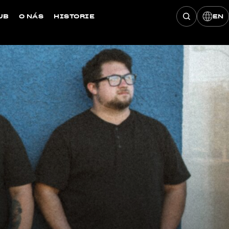
UB
O NÁS
HISTORIE
EN
Hledat konce