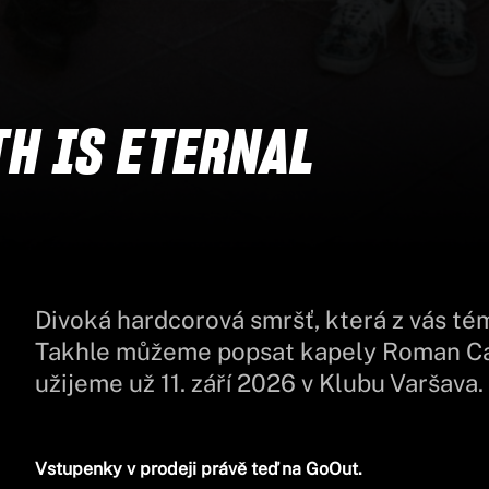
TH IS ETERNAL
Divoká hardcorová smršť, která z vás té
Takhle můžeme popsat kapely Roman Candl
užijeme už 11. září 2026 v Klubu Varšava.
Vstupenky v prodeji právě teď na GoOut.