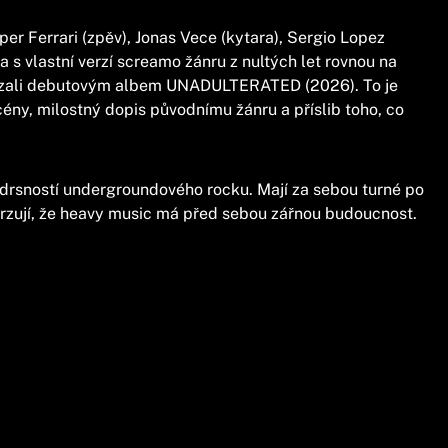
r Ferrari (zpěv), Jonas Vece (kytara), Sergio Lopez
a s vlastní verzí screamo žánru z nultých let rovnou na
vázali debutovým albem UNADULTERATED (2026). To je
cény, milostný dopis původnímu žánru a příslib toho, co
s drsností undergroundového rocku. Mají za sebou turné po
vrzují, že heavy music má před sebou zářnou budoucnost.