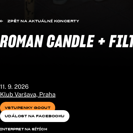
ZPĚT NA AKTUÁLNÍ KONCERTY
ROMAN CANDLE + FIL
11. 9. 2026
Klub Varšava, Praha
VSTUPENKY GOOUT
UDÁLOST NA FACEBOOKU
VSTUPENKY GOOUT
UDÁLOST NA FACEBOOKU
INTERPRET NA SÍTÍCH