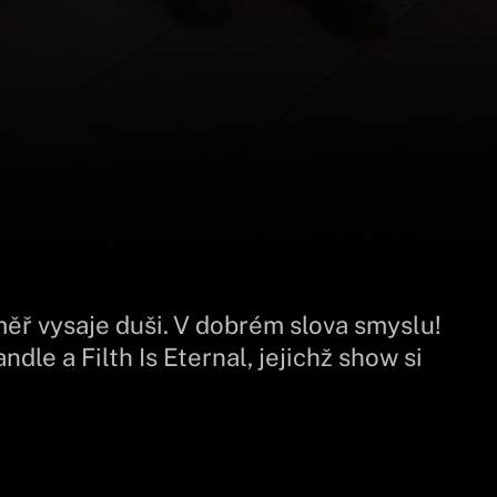
měř vysaje duši. V dobrém slova smyslu!
e a Filth Is Eternal, jejichž show si