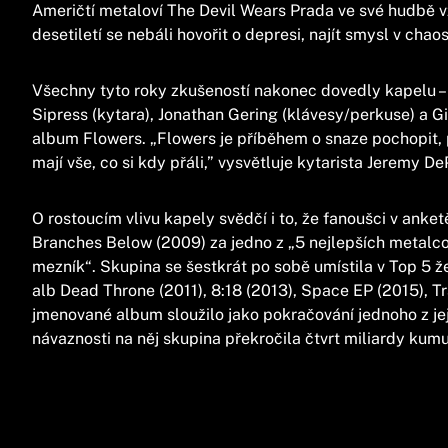
Američtí metaloví The Devil Wears Prada ve své hudbě v
desetiletí se nebáli hovořit o depresi, najít smysl v chaos
Všechny tyto roky zkušeností nakonec dovedly kapelu – 
Sipress (kytara), Jonathan Gering (klávesy/perkuse) a G
album Flowers. „Flowers je příběhem o snaze pochopit, p
mají vše, co si kdy přáli,” vysvětluje kytarista Jeremy De
O rostoucím vlivu kapely svědčí i to, že fanoušci v ank
Branches Below (2009) za jedno z „5 nejlepších metalco
mezník“. Skupina se šestkrát po sobě umístila v Top 5 
alb Dead Throne (2011), 8:18 (2013), Space EP (2015), Tr
jmenované album sloužilo jako pokračování jednoho z jej
návaznosti na něj skupina překročila čtvrt miliardy kumu