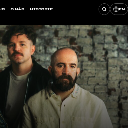
UB
O NÁS
HISTORIE
EN
Hledat konce