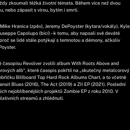
ždy zkoumali těžká životní témata. Během více než dvou
u, nebo zápasit s vírou, bytím i smrtí.
Mike Hranica (zpěv), Jeremy DePoyster (kytara/vokály), Kyle
iuseppe Capolupo (bicí) – k tomu, aby napsali své deváté
roč se lidé stále potýkají s temnotou a démony, ačkoliv
Poyster.
etě časopisu Revolver zvolili album With Roots Above and
rových alb“, které časopis pokřtil na „skutečný metalcorový
žebříčku Billboard Top Hard Rock Albums Chart, a to včetně
ansit Blues (2016), The Act (2019) a ZII EP (2021). Poslední
ich nejoblíbenějších projektů Zombie EP z roku 2010. V
lativních streamů a zhlédnutí.