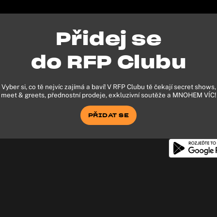
Přidej se
do RFP Clubu
Vyber si, co tě nejvíc zajímá a baví! V RFP Clubu tě čekají secret shows,
meet & greets, přednostní prodeje, exkluzivní soutěže a MNOHEM VÍC!
PŘIDAT SE
PŘIDAT SE