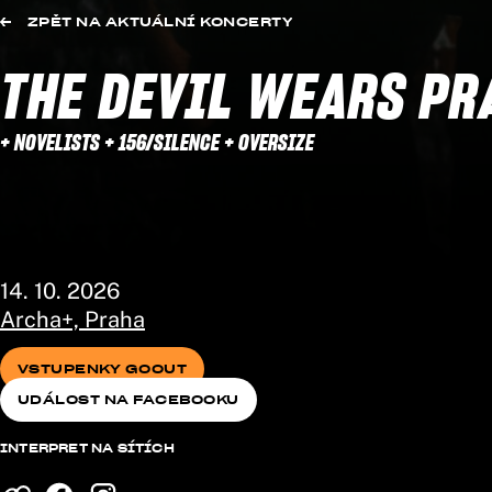
ZPĚT NA AKTUÁLNÍ KONCERTY
THE DEVIL WEARS PR
+ NOVELISTS + 156/SILENCE + OVERSIZE
14. 10. 2026
Archa+, Praha
VSTUPENKY GOOUT
UDÁLOST NA FACEBOOKU
VSTUPENKY GOOUT
UDÁLOST NA FACEBOOKU
INTERPRET NA SÍTÍCH