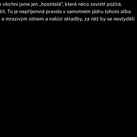
všichni jsme jen „hostitelé”, které něco zevnitř požírá.
t. To je nepříjemná pravda v samotném jádru tohoto alba.
a mrazivým stínem a nabízí skladby, za něž by se nestyděli