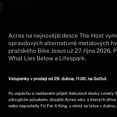
Acres na nejnovější desce The Host vymě
opravdových alternativně metalových hv
pražského Bike Jesus už 27. října 2026. P
What Lies Below a Lifespark.
Vstupenky v prodeji od 29. dubna, 11:00, na GoOut.
Po úspěchu a nadšeném přijetí debutové desky Lonely Wo
zdrcujícím půvabem, dosáhli Acres věcí, o kterých dříve 
nebo naposledy Fit For A King, s nimiž se letos v dubnu