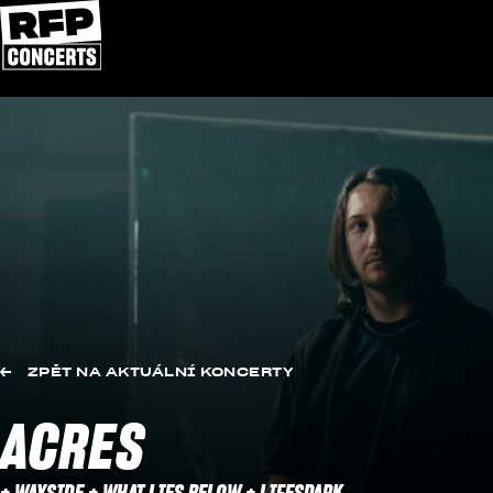
Přeskočit na obsah
ZPĚT NA AKTUÁLNÍ KONCERTY
ACRES
+ WAYSIDE + WHAT LIES BELOW + LIFESPARK