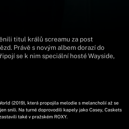
nili titul králů screamu za post
ězd. Právě s novým albem dorazí do
řipojí se k nim speciální hosté Wayside,
rld (2019), která propojila melodie s melancholií až se
jen snili. Na turné doprovodili kapely jako Casey, Caskets
 zastavili také v pražském ROXY.