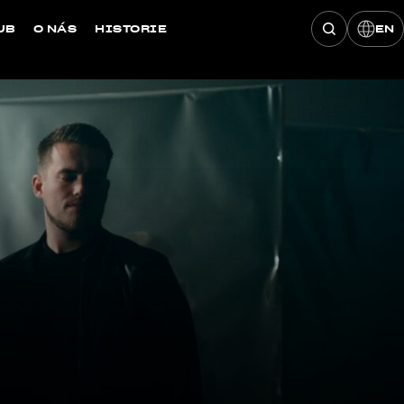
UB
O NÁS
HISTORIE
EN
Hledat konce