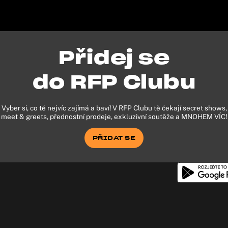
Přidej se
do RFP Clubu
Vyber si, co tě nejvíc zajímá a baví! V RFP Clubu tě čekají secret shows,
meet & greets, přednostní prodeje, exkluzivní soutěže a MNOHEM VÍC!
PŘIDAT SE
PŘIDAT SE