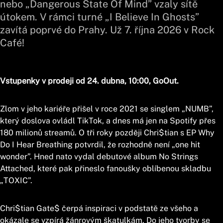
nebo „Dangerous State Of Mind” vzaly sítě
útokem. V rámci turné „I Believe In Ghosts”
zavítá poprvé do Prahy. Už 7. října 2026 v Rock
Café!
Vstupenky v prodeji od 24. dubna, 10:00, GoOut.
Zlom v jeho kariéře přišel v roce 2021 se singlem „NUMB”,
který doslova ovládl TikTok, a dnes má jen na Spotify přes
180 milionů streamů. O tři roky později Chri$tian s EP Why
Do I Hear Breathing potvrdil, že rozhodně není „one hit
wonder”. Hned nato vydal debutové album No Strings
Attached, které pak přineslo fanoušky oblíbenou skladbu
„TOXIC”.
Chri$tian Gate$ čerpá inspiraci v podstatě ze všeho a
okázale se vzpírá žánrovým škatulkám. Do jeho tvorby se