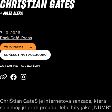
CHRI$TIAN GATE$
+ JULIA ALEXA
7. 10. 2026
Rock Café, Praha
VSTUPENKY
UDÁLOST NA FACEBOOKU
INTERPRET NA SÍTÍCH
Chri$tian Gate$ je internetová senzace, která
se nebojí jít proti proudu. Jeho hity jako „NUMB”