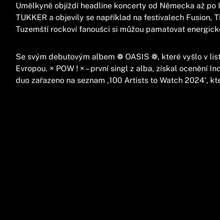
Umělkyně objíždí headline koncerty od Německa až po I
TUKKER a objevily se například na festivalech Fusion, 
Tuzemští rockoví fanoušci si můžou pamatovat energick
Se svým debutovým albem ❁ OASIS ❁, které vyšlo v lis
Evropou. × POW ! × – první singl z alba, získal ocenění I
duo zařazeno na seznam ‚100 Artists to Watch 2024‘, kt