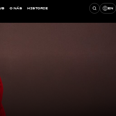
UB
O NÁS
HISTORIE
EN
Hledat konce