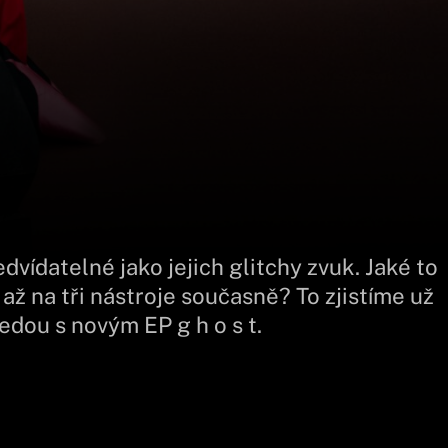
vídatelné jako jejich glitchy zvuk. Jaké to
ž na tři nástroje současně? To zjistíme už
jedou s novým EP g h o s t.