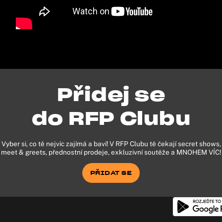
Přidej se
do RFP Clubu
Vyber si, co tě nejvíc zajímá a baví! V RFP Clubu tě čekají secret shows,
meet & greets, přednostní prodeje, exkluzivní soutěže a MNOHEM VÍC!
PŘIDAT SE
PŘIDAT SE