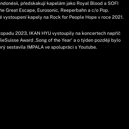
ndonésii, předskakují kapelám jako Royal Blood a SOFI
The Great Escape, Eurosonic, Reeperbahn a c/o Pop.
é vystoupení kapely na Rock for People Hope v roce 2021.
topadu 2023, IKAN HYU vystoupily na koncertech napříč
ndieSuisse Award ‚Song of the Year‘ a o týden později bylo
erý sestavila IMPALA ve spolupráci s Youtube.