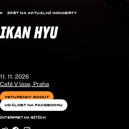
ZPĚT NA AKTUÁLNÍ KONCERTY
IKAN HYU
11. 11. 2026
Café V lese, Praha
VSTUPENKY GOOUT
UDÁLOST NA FACEBOOKU
VSTUPENKY GOOUT
UDÁLOST NA FACEBOOKU
INTERPRET NA SÍTÍCH