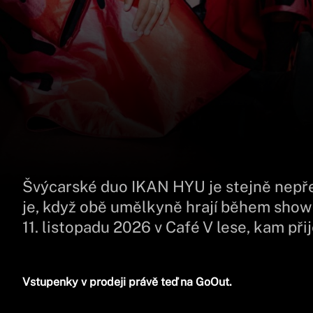
Švýcarské duo IKAN HYU je stejně nepřed
je, když obě umělkyně hrají během show a
11. listopadu 2026 v Café V lese, kam při
Vstupenky v prodeji právě teď na GoOut.