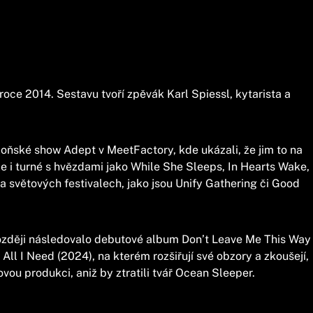
oce 2014. Sestavu tvoří zpěvák Karl Spiessl, kytarista a
loňské show Adept v MeetFactory, kde ukázali, že jim to na
le i turné s hvězdami jako While She Sleeps, In Hearts Wake,
a světových festivalech, jako jsou Unify Gathering či Good
 později následovalo debutové album Don’t Leave Me This Way
All I Need (2024), na kterém rozšiřují své obzory a zkoušejí,
ou produkci, aniž by ztratili tvář Ocean Sleeper.