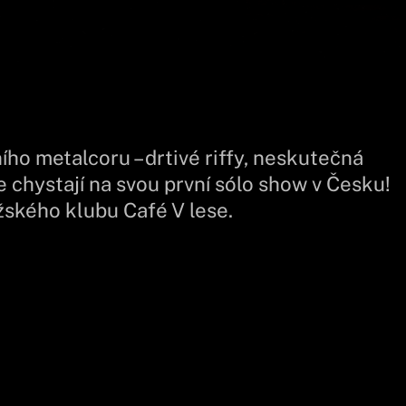
o metalcoru – drtivé riffy, neskutečná
 chystají na svou první sólo show v Česku!
žského klubu Café V lese.