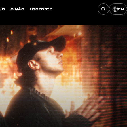
UB
O NÁS
HISTORIE
EN
Hledat konce