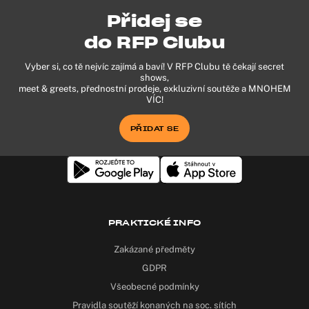
Přidej se
do RFP Clubu
Vyber si, co tě nejvíc zajímá a baví! V RFP Clubu tě čekají secret
shows,
meet & greets, přednostní prodeje, exkluzivní soutěže a MNOHEM
VÍC!
PŘIDAT SE
PRAKTICKÉ INFO
Zakázané předměty
GDPR
Všeobecné podmínky
Pravidla soutěží konaných na soc. sítích