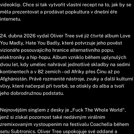
videoklip. Chce si tak vytvořit vlastní recept na to, jak by se
měla prezentovat a prodávat popkultura v dnešní éře
internetu.
24. dubna 2026 vydal Oliver Tree své již čtvrté album Love
You Madly, Hate You Badly, které potvrzuje jeho pověst
vizionáře posouvajícího hranice alternativního popu,
elektroniky a hip-hopu. Album vzniklo během uplynulých
dvou let, kdy umělec nahrával jednotlivé skladby na sedmi
kontinentech a v 82 zemích – od Afriky přes Čínu až po
Afghánistán. Právě rozmanité nástroje, zvuky a další kulturní
vlivy, které načerpal při tvorbě, se otiskly do alba a tvoří
jeho dobrodružnou podstatu.
Nejnovějším singlem z desky je „Fuck The Whole World“,
jenž si získal pozornost také nedávným virálním
zremixovaným vystoupením na festivalu Coachella během
setu Subtronics. Oliver Tree uspokojuje své oddané a