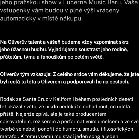
jeho pražskou show v Lucerna Music Baru. Vaše
vstupenky vám budou v plné výši vráceny
automaticky v místě nákupu.
Na Oliverův talent a vášeň budeme vždy vzpomínat skrz
jeho úžasnou hudbu. Vyjadřujeme soustrast jeho rodině,
přátelům, týmu a fanouškům po celém světě.
Oliverův tým vzkazuje: Z celého srdce vám děkujeme, že jste
byli celá ta léta s Oliverem a podporovali ho na cestách.
Rodák ze Santa Cruz v Kalifornii během posledních deseti
let ukázal světu, že nikdo nedokáže odhadnout, co udělá
příště. Nejenže zpívá, ale je také producentem,
spisovatelem, režisérem a performativním umělcem a ve své
tvorbě se nebojí ponořit do humoru, smutku i filosofických
metafor. K tomu všemu mu stačí jeden song a jeden