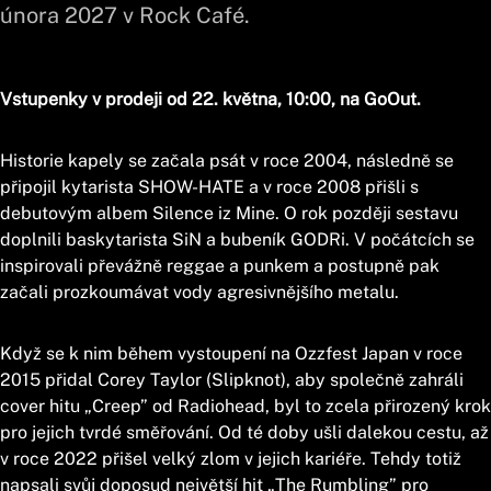
února 2027 v Rock Café.
Vstupenky v prodeji od 22. května, 10:00, na GoOut.
Historie kapely se začala psát v roce 2004, následně se
připojil kytarista SHOW-HATE a v roce 2008 přišli s
debutovým albem Silence iz Mine. O rok později sestavu
doplnili baskytarista SiN a bubeník GODRi. V počátcích se
inspirovali převážně reggae a punkem a postupně pak
začali prozkoumávat vody agresivnějšího metalu.
Když se k nim během vystoupení na Ozzfest Japan v roce
2015 přidal Corey Taylor (Slipknot), aby společně zahráli
cover hitu „Creep” od Radiohead, byl to zcela přirozený krok
pro jejich tvrdé směřování. Od té doby ušli dalekou cestu, až
v roce 2022 přišel velký zlom v jejich kariéře. Tehdy totiž
napsali svůj doposud největší hit „The Rumbling” pro