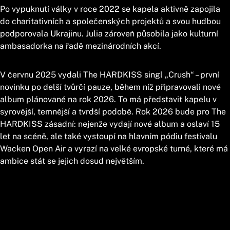
Po vypuknutí války v roce 2022 se kapela aktivně zapojila
do charitativních a společenských projektů a svou hudbou
podporovala Ukrajinu. Julia zároveň působila jako kulturní
ambasadorka na řadě mezinárodních akcí.
V červnu 2025 vydali The HARDKISS singl „Crush“ – první
novinku po delší tvůrčí pauze, během níž připravovali nové
album plánované na rok 2026. To má představit kapelu v
syrovější, temnější a tvrdší podobě. Rok 2026 bude pro The
HARDKISS zásadní: nejenže vydají nové album a oslaví 15
let na scéně, ale také vystoupí na hlavním pódiu festivalu
Wacken Open Air a vyrazí na velké evropské turné, které má
ambice stát se jejich dosud největším.