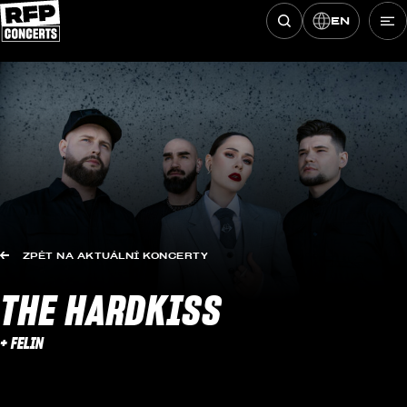
EN
Hledat koncerty
Přeskočit na obsah
ZPĚT NA AKTUÁLNÍ KONCERTY
THE HARDKISS
+ FELIN