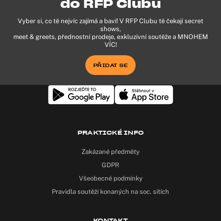
do RFP Clubu
Vyber si, co tě nejvíc zajímá a baví! V RFP Clubu tě čekají secret
shows,
meet & greets, přednostní prodeje, exkluzivní soutěže a MNOHEM
VÍC!
PŘIDAT SE
PRAKTICKÉ INFO
Zakázané předměty
GDPR
Všeobecné podmínky
Pravidla soutěží konaných na soc. sítích
KONTAKT