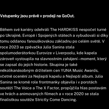
Vstupenky jsou právě v prodeji na GoOut.
Během své kariéry odehráli The HARDKISS nespočet turné
po Ukrajině, Evropě i Spojených státech a vybudovali si díky
tomu oddanou fanouškovskou základnu po celém světě. V
roce 2023 se zpěvačka Julia Sanina stala
spolumoderátorkou Eurovize v Liverpoolu, kde kapela
zároveň vystoupila na slavnostním zahájení – moment, který
se zapsal do jejich historie. Skupina je také
několikanásobným držitelem cen YUNA Music Awards,
včetně ocenění za Nejlepší kapelu a Nejlepší album. Julia
Sanina se kromě role frontmanky objevila i v porotách
soutěží The Voice a The X Factor, propůjčila hlas postavám
ve hrách a animovaných filmech a v roce 2020 se stala
finalistkou soutěže Strictly Come Dancing.